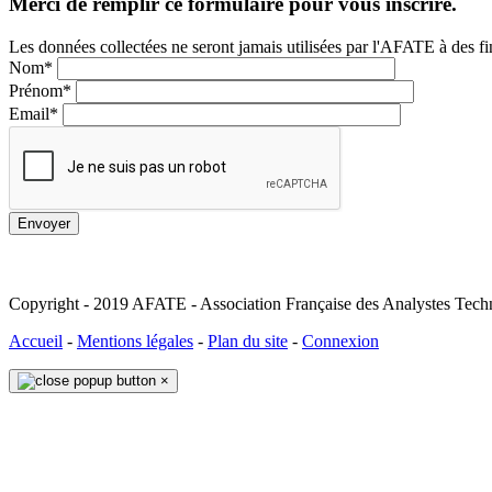
Merci de remplir ce formulaire pour vous inscrire.
Les données collectées ne seront jamais utilisées par l'AFATE à des 
Nom
*
Prénom
*
Email
*
Envoyer
Copyright - 2019 AFATE - Association Française des Analystes Tech
Accueil
-
Mentions légales
-
Plan du site
-
Connexion
×